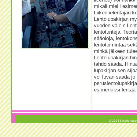
mikäli mielii esime
Liikennelentäjän 
Lentolupakirjan my
vuoden välein.Lent
lentotunteja. Teo
sääoloja, lentokon
lentotoimintaa sekä
minkä jälkeen tulee
Lentolupakirjan hin
tahdo saada. Hinta
lupakirjan sen sij
voi luvan saada jo
peruslentolupakirja
esimerkiksi lentää
© 2024 Kiitotiekaksv