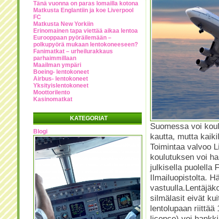
Tänä vuonna on paras lomailla kotona
Matkusta Englantiin ja koe Liverpool
FC
Matkusta New Yorkiin
Erinomainen tapa viettää aikaa lentoa
Eurooppaan pyöräilemään –
polkupyörä mukaan lentokoneeseen?
Fanimatkat – urheilurakkaus
parhaimmillaan
Maailman ympäri
Boeing- lentokoneet
Airbus- lentokoneet
Yksityislentokoneet
Moottorilento
Kasinomatkat
KATEGORIAT
Suomessa voi koulu
Blogi
kautta, mutta kaikil
Toimintaa valvoo Li
koulutuksen voi han
julkisella puolella
Ilmailuopistolta. 
vastuulla.Lentäjäko
silmälasit eivät k
lentolupaan riittää
licence) voi hankk