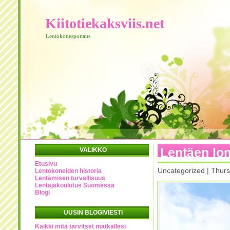
Kiitotiekaksviis.net
Lentokonespottaus
Lentäen lo
VALIKKO
Etusivu
Uncategorized | Thur
Lentokoneiden historia
Lentämisen turvallisuus
Lentäjäkoulutus Suomessa
Blogi
UUSIN BLOGIVIESTI
Kaikki mitä tarvitset matkallesi