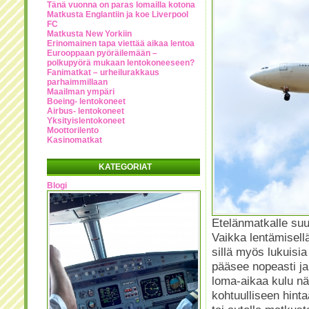
Tänä vuonna on paras lomailla kotona
Matkusta Englantiin ja koe Liverpool
FC
Matkusta New Yorkiin
Erinomainen tapa viettää aikaa lentoa
Eurooppaan pyöräilemään –
polkupyörä mukaan lentokoneeseen?
Fanimatkat – urheilurakkaus
parhaimmillaan
Maailman ympäri
Boeing- lentokoneet
Airbus- lentokoneet
Yksityislentokoneet
Moottorilento
Kasinomatkat
KATEGORIAT
Blogi
Etelänmatkalle su
Vaikka lentämisell
sillä myös lukuisi
pääsee nopeasti ja
loma-aikaa kulu nä
kohtuulliseen hinta