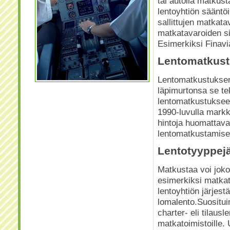
tai autolla matkus
lentoyhtiön sääntöi
sallittujen matkat
matkatavaroiden si
Esimerkiksi Finavi
Lentomatkust
Lentomatkustuksen 
läpimurtonsa se te
lentomatkustukseen
1990-luvulla markkin
hintoja huomattav
lentomatkustamise
Lentotyyppej
Matkustaa voi joko 
esimerkiksi matka
lentoyhtiön järjest
lomalento.Suositui
charter- eli tilaus
matkatoimistoille.