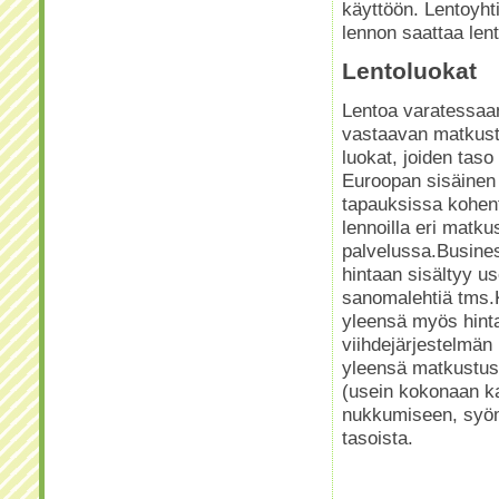
käyttöön. Lentoyhti
lennon saattaa lent
Lentoluokat
Lentoa varatessaa
vastaavan matkustu
luokat, joiden tas
Euroopan sisäinen 
tapauksissa kohent
lennoilla eri matku
palvelussa.Busines
hintaan sisältyy u
sanomalehtiä tms
yleensä myös hinta
viihdejärjestelmä
yleensä matkustuso
(usein kokonaan kal
nukkumiseen, syöm
tasoista.