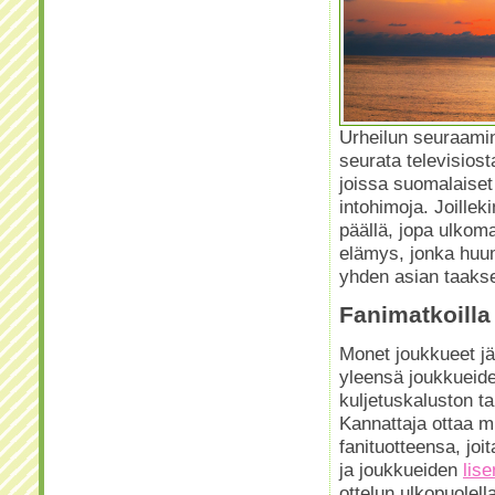
Urheilun seuraamin
seurata televisiosta
joissa suomalaiset
intohimoja. Joille
päällä, jopa ulkom
elämys, jonka huum
yhden asian taaks
Fanimatkoilla
Monet joukkueet jär
yleensä joukkueide
kuljetuskaluston ta
Kannattaja ottaa m
fanituotteensa, joi
ja joukkueiden
lise
ottelun ulkopuolell