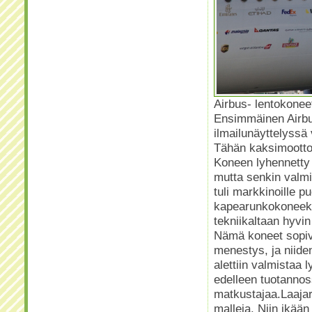
Airbus- lentokonee
Ensimmäinen Airbus
ilmailunäyttelyssä
Tähän kaksimootto
Koneen lyhennetty 
mutta senkin valmi
tuli markkinoille p
kapearunkokoneeksi
tekniikaltaan hyvi
Nämä koneet sopivat
menestys, ja niide
alettiin valmistaa 
edelleen tuotannos
matkustajaa.Laajar
malleja. Niin ikään