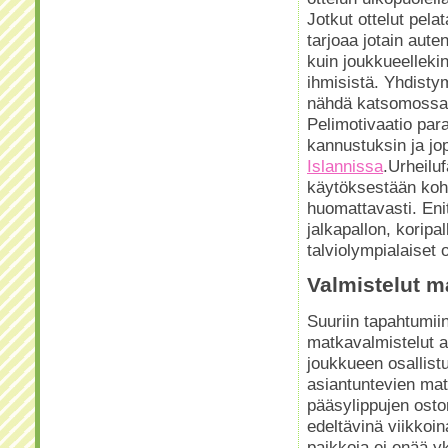
Jotkut ottelut pel
tarjoaa jotain auten
kuin joukkueelleki
ihmisistä. Yhdistym
nähdä katsomossa 
Pelimotivaatio pa
kannustuksin ja jo
Islannissa
.Urheilu
käytöksestään koht
huomattavasti. Enit
jalkapallon, koripa
talviolympialaiset 
Valmistelut m
Suuriin tapahtumii
matkavalmistelut a
joukkueen osallist
asiantuntevien mat
pääsylippujen oston
edeltävinä viikkoin
paikkoja ei enää y