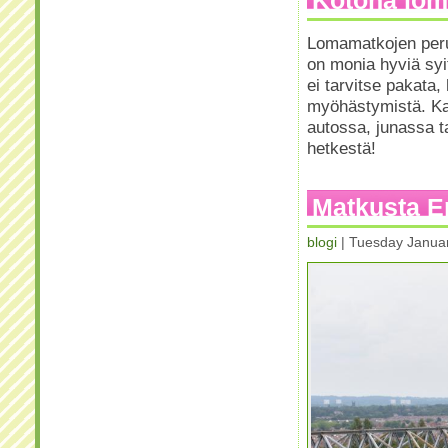
Kotona lom
Lomamatkojen peru
on monia hyviä syit
ei tarvitse pakata,
myöhästymistä. Ka
autossa, junassa t
hetkestä!
Matkusta En
blogi
| Tuesday Janua