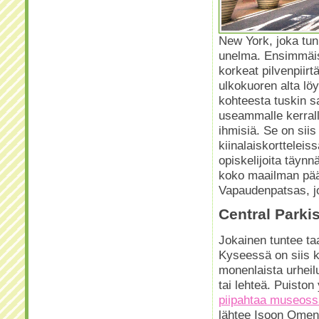
New York, joka tu
unelma. Ensimmäise
korkeat pilvenpiirt
ulkokuoren alta löy
kohteesta tuskin s
useammalle kerrall
ihmisiä. Se on siis
kiinalaiskortteleis
opiskelijoita täyn
koko maailman pää
Vapaudenpatsas, jo
Central Parki
Jokainen tuntee taa
Kyseessä on siis k
monenlaista urheilu
tai lehteä. Puiston
piipahtaa museoss
lähtee Isoon Omena