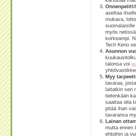
kartuttaa ma
Onnenpelit
M
asettaa itsell
mukava, lotto
suomalaisille
myös netissä 
korkeampi. N
Tech Keno se
Asunnon vu
kuukausitolku
talonsa voi
v
yhtiövastikke
Myy tarpeett
tavaraa, josta
laitatkin sen
tietenkään ka
saattaa olla 
pitää ihan vai
tavaransa my
Lainan otta
mutta ennen l
ehtoihin ja vu