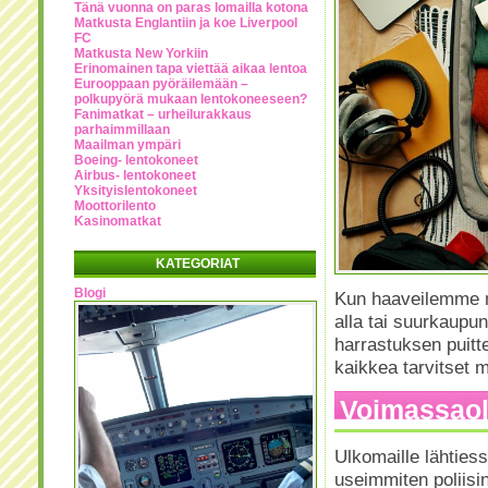
Tänä vuonna on paras lomailla kotona
Matkusta Englantiin ja koe Liverpool
FC
Matkusta New Yorkiin
Erinomainen tapa viettää aikaa lentoa
Eurooppaan pyöräilemään –
polkupyörä mukaan lentokoneeseen?
Fanimatkat – urheilurakkaus
parhaimmillaan
Maailman ympäri
Boeing- lentokoneet
Airbus- lentokoneet
Yksityislentokoneet
Moottorilento
Kasinomatkat
KATEGORIAT
Blogi
Kun haaveilemme m
alla tai suurkaupu
harrastuksen puitt
kaikkea tarvitset 
Voimassaole
Ulkomaille lähtiess
useimmiten poliisi