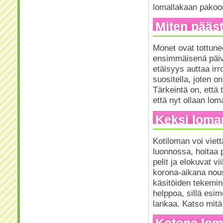
lomallakaan pakoon
Miten pääst
Monet ovat tottun
ensimmäisenä päivä
etäisyys auttaa ir
suositella, joten 
Tärkeintä on, että 
että nyt ollaan loma
Keksi lomap
Kotiloman voi viettä
luonnossa, hoitaa p
pelit ja elokuvat v
korona-aikana nou
käsitöiden tekemine
helppoa, sillä esim
lankaa. Katso mitä