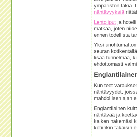
ympäristön takia. L
nähtävyyksiä
riittä
Lentoliput
ja hotell
matkaa, joten niide
ennen todellista ta
Yksi unohtumattomi
seuran kotikentällä
lisää tunnelmaa, k
ehdottomasti valm
Englantilainen
Kun teet varauksen 
nähtävyydet, joiss
mahdollisen ajan en
Englantilainen kultt
nähtävää ja koettav
kaiken näkemäsi k
kotiinkin takaisin e