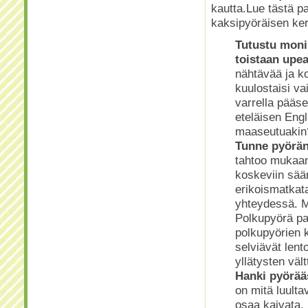
kautta.Lue tästä pa
kaksipyöräisen ker
Tutustu monip
toistaan upea
nähtävää ja ko
kuulostaisi va
varrella pääs
eteläisen Eng
maaseutuakin
Tunne pyörän
tahtoo mukaan
koskeviin sää
erikoismatkata
yhteydessä. M
Polkupyörä pak
polkupyörien 
selviävät lent
yllätysten väl
Hanki pyörääs
on mitä luultav
osaa kaivata. E