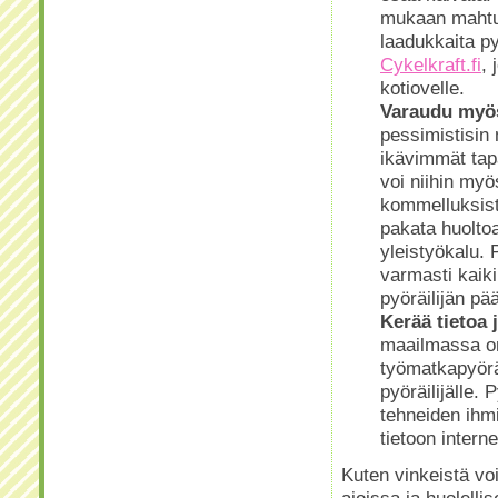
mukaan mahtuu 
laadukkaita py
Cykelkraft.fi
, 
kotiovelle.
Varaudu myös
pessimistisin
ikävimmät tapa
voi niihin my
kommelluksist
pakata huolto
yleistyökalu. 
varmasti kaik
pyöräilijän pä
Kerää tietoa 
maailmassa on
työmatkapyöräi
pyöräilijälle.
tehneiden ihm
tietoon intern
Kuten vinkeistä vo
ajoissa ja huolellis