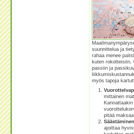
Maailmanympärysmat
suunnittelua ja tie
rahaa menee paitsi
kuten rokotteisiin
passiin ja passiku
liikkumiskustannuk
myös tapoja kartu
Vuorottelva
mittainen mat
Kannattaakin
vuorottelukor
pitää maksaa 
Säästämine
ajoittaa hyvi