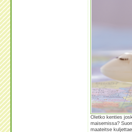
Oletko kenties jos
maisemissa? Suome
maateitse kuljetta