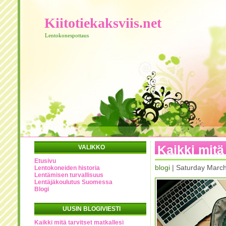
Kiitotiekaksviis.net
Lentokonespottaus
Kaikki mitä
VALIKKO
Etusivu
blogi
| Saturday Marc
Lentokoneiden historia
Lentämisen turvallisuus
Lentäjäkoulutus Suomessa
Blogi
UUSIN BLOGIVIESTI
Kaikki mitä tarvitset matkallesi