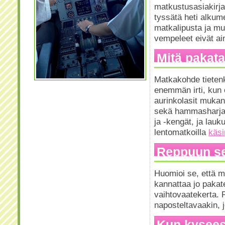
matkustusasiakirja
tyssätä heti alkume
matkalipusta ja mui
vempeleet eivät ain
Mitä pakat
Matkakohde tietenk
enemmän irti, kun 
aurinkolasit mukan
sekä hammasharjaa
ja -kengät, ja lau
lentomatkoilla
käsi
Reppuun se,
Huomioi se, että m
kannattaa jo pakate
vaihtovaatekerta. 
naposteltavaakin, j
Kun kysees