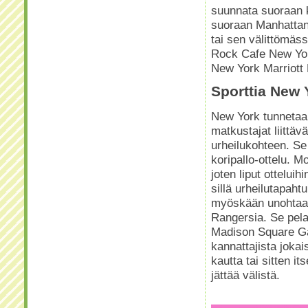
suunnata suoraan 
suoraan Manhattanil
tai sen välittömäs
Rock Cafe New Yor
New York Marriott 
Sporttia New 
New York tunnetaan
matkustajat liittä
urheilukohteen. Se
koripallo-ottelu. M
joten liput ottelui
sillä urheilutapah
myöskään unohtaa 
Rangersia. Se pela
Madison Square Gar
kannattajista jokai
kautta tai sitten i
jättää välistä.