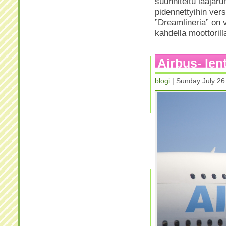
suunniteltu laajaru
pidennettyihin ver
”Dreamlineria” on 
kahdella moottoril
Airbus- len
blogi
| Sunday July 26