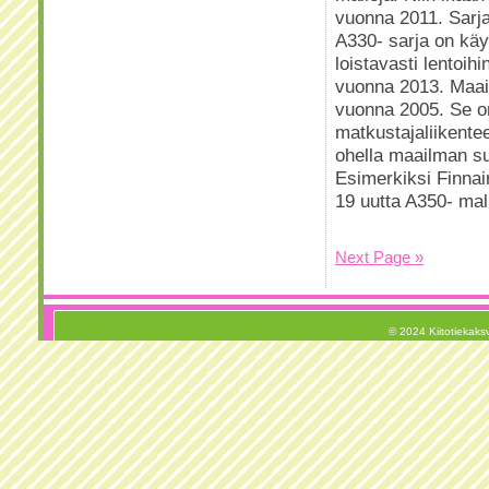
vuonna 2011. Sarj
A330- sarja on käy
loistavasti lentoihi
vuonna 2013. Maail
vuonna 2005. Se o
matkustajaliikente
ohella maailman su
Esimerkiksi Finnair
19 uutta A350- mall
Next Page »
© 2024 Kiitotiekaksv