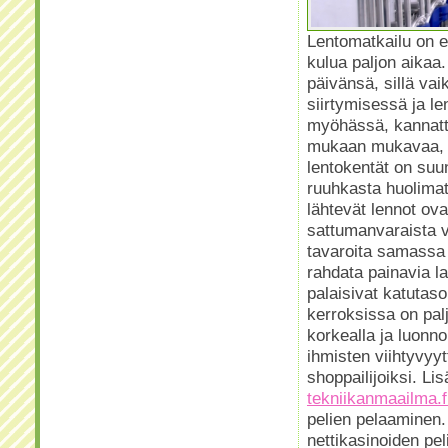
Lentomatkailu on e
kulua paljon aikaa
päivänsä, sillä vai
siirtymisessä ja le
myöhässä, kannatt
mukaan mukavaa, vi
lentokentät on suun
ruuhkasta huolimat
lähtevät lennot ov
sattumanvaraista v
tavaroita samassa 
rahdata painavia l
palaisivat katutas
kerroksissa on pal
korkealla ja luonn
ihmisten viihtyvyy
shoppailijoiksi. Li
tekniikanmaailma.f
pelien pelaaminen. 
nettikasinoiden pel