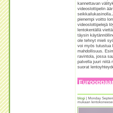
kannettavan välityk
videoslottipelin ää
seikkailukasinolla.
pienempi voitto lo
videoslottipelejä 
lentokentällä viett
täysin käytännöllin
ole tehnyt mieli sy
voi myös tutustua ka
mahdollisuus. Esim
ravintola, jossa sa
palvella juuri niitä 
suorat lentoyhteyd
Eurooppaan
lentokonee
blogi
| Monday Septem
mukaan lentokonees