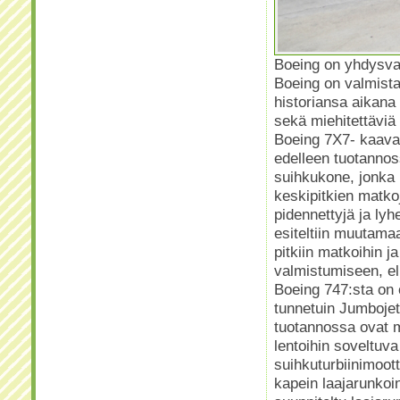
Boeing on yhdysval
Boeing on valmista
historiansa aikan
sekä miehitettäviä
Boeing 7X7- kaavan
edelleen tuotannos
suihkukone, jonka k
keskipitkien matko
pidennettyjä ja ly
esiteltiin muutama
pitkiin matkoihin j
valmistumiseen, e
Boeing 747:sta on o
tunnetuin Jumbojet
tuotannossa ovat m
lentoihin soveltuv
suihkuturbiinimoott
kapein laajarunkoin