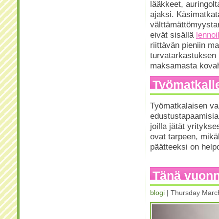
lääkkeet, auringo
ajaksi. Käsimatkat
välttämättömyystar
eivät sisällä
lennoil
riittävän pieniin 
turvatarkastuksen l
maksamasta kovahin
Työmatkall
Työmatkalaisen vaa
edustustapaamisia.
joilla jätät yrity
ovat tarpeen, mikäl
päätteeksi on helpo
Tänä vuonn
blogi
| Thursday Marc