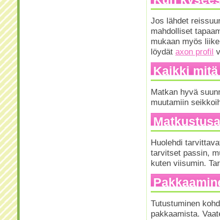
Jos lähdet reissuu
mahdolliset tapaami
mukaan myös liikela
löydät
axon profil
v
Kaikki mitä
Matkan hyvä suunni
muutamiin seikkoih
Matkustusas
Huolehdi tarvittav
tarvitset passin, 
kuten viisumin. Ta
Pakkaamin
Tutustuminen kohde
pakkaamista. Vaate