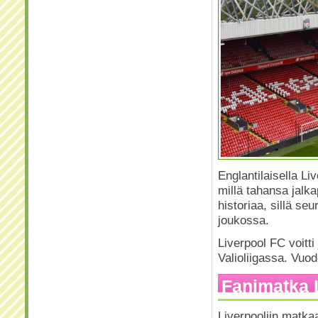
Englantilaisella L
millä tahansa jalka
historiaa, sillä se
joukossa.
Liverpool FC voitt
Valioliigassa. Vuo
Fanimatka L
Liverpooliin matka