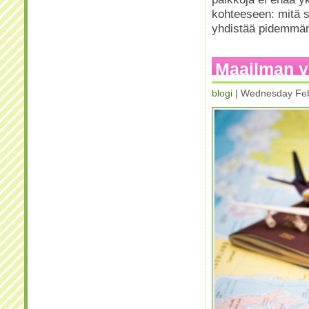
kohteeseen: mitä s
yhdistää pidemmän 
Maailman y
blogi
| Wednesday Feb